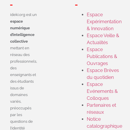
Espace
ideki.org est un
Expérimentation
espace
numérique
& Innovation
d’intelligence
Espace Veille &
collective
Actualités
mettant en
Espace
réseau des
Publications &
professionnels,
Ouvrages
des
Espace Brèves
enseignants et
du quotidien
des étudiants
Espace
issus de
Evénements &
domaines
Colloques
variés,
Partenaires et
préoccupés
réseaux
par les
Notice
questions de
catalographique
l’identité