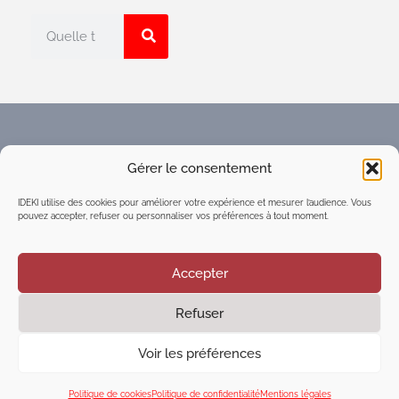
Faites connaître l'Espace
Gérer le consentement
numérique d'intelligence
collective du réseau IDEKI
IDEKI utilise des cookies pour améliorer votre expérience et mesurer l’audience. Vous
pouvez accepter, refuser ou personnaliser vos préférences à tout moment.
Accepter
Refuser
©2021
Executive Marketing & Communication
| Tous
droits réservés
Voir les préférences
Mentions légales
|
Politique de confidentialité
|
Cookies
Politique de cookies
Politique de confidentialité
Mentions légales