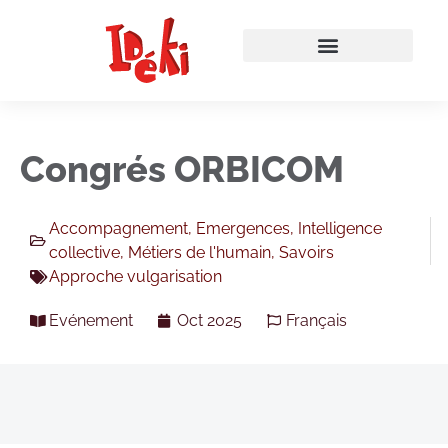
Congrés ORBICOM
Accompagnement
,
Emergences
,
Intelligence
collective
,
Métiers de l'humain
,
Savoirs
Approche vulgarisation
Evénement
Oct 2025
Français