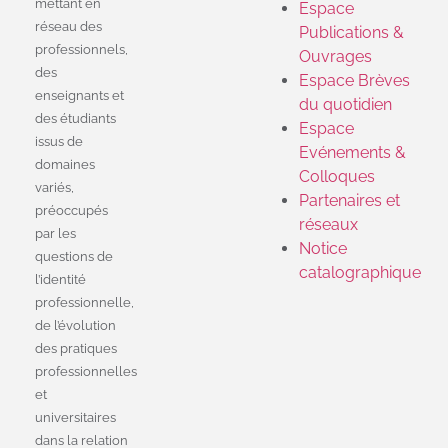
mettant en
Espace
réseau des
Publications &
professionnels,
Ouvrages
des
Espace Brèves
enseignants et
du quotidien
des étudiants
Espace
issus de
Evénements &
domaines
Colloques
variés,
Partenaires et
préoccupés
réseaux
par les
Notice
questions de
catalographique
l’identité
professionnelle,
de l’évolution
des pratiques
professionnelles
et
universitaires
dans la relation