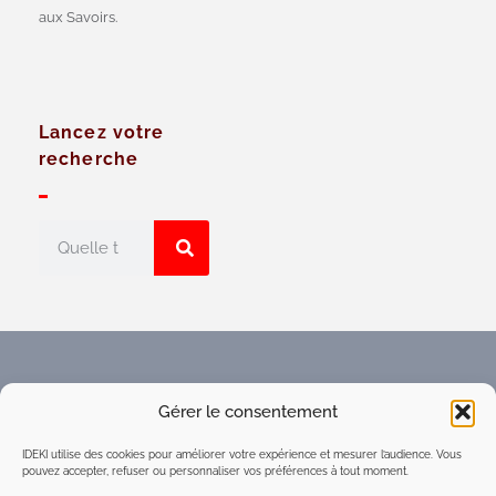
aux Savoirs.
Lancez votre
recherche
Faites connaître l'Espace
Gérer le consentement
numérique d'intelligence
collective du réseau IDEKI
IDEKI utilise des cookies pour améliorer votre expérience et mesurer l’audience. Vous
pouvez accepter, refuser ou personnaliser vos préférences à tout moment.