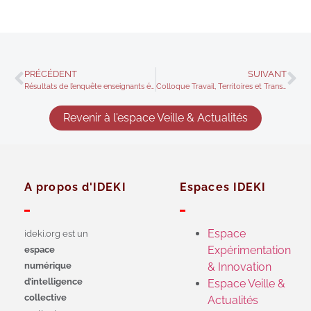
PRÉCÉDENT
SUIVANT
Résultats de l’enquête enseignants élèves sur les usages et non-usages des IAG dans la Région académique Grand-Est
Colloque Travail, Territoires et Transitions
Revenir à l'espace Veille & Actualités
A propos d'IDEKI
Espaces IDEKI
Espace
ideki.org est un
Expérimentation
espace
numérique
& Innovation
d’intelligence
Espace Veille &
collective
Actualités