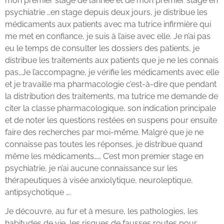
mon premier stage de l’année et de mon premier stage en
psychiatrie …en stage depuis deux jours, je distribue les
médicaments aux patients avec ma tutrice infirmière qui
me met en confiance, je suis à l’aise avec elle. Je n’ai pas
eu le temps de consulter les dossiers des patients, je
distribue les traitements aux patients que je ne les connais
pas…Je l’accompagne, je vérifie les médicaments avec elle
et je travaille ma pharmacologie c’est-à-dire que pendant
la distribution des traitements, ma tutrice me demande de
citer la classe pharmacologique, son indication principale
et de noter les questions restées en suspens pour ensuite
faire des recherches par moi-même. Malgré que je ne
connaisse pas toutes les réponses, je distribue quand
même les médicaments…… C’est mon premier stage en
psychiatrie, je n’ai aucune connaissance sur les
thérapeutiques à visée anxiolytique, neuroleptique,
antipsychotique ….
Je découvre, au fur et à mesure, les pathologies, les
habitudes de vie, les risques de fausses routes pour