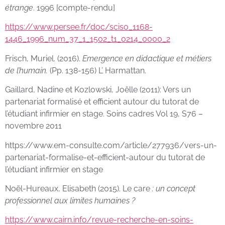
étrange
. 1996 [compte-rendu]
https://www.persee.fr/doc/sciso_1168-
1446_1996_num_37_1_1502_t1_0214_0000_2
Frisch, Muriel. (2016).
Emergence en didactique et métiers
de l’humain.
(Pp. 138-156) L’ Harmattan.
Gaillard, Nadine et Kozlowski, Joëlle (2011): Vers un
partenariat formalisé et efficient autour du tutorat de
l’étudiant infirmier en stage. Soins cadres Vol 19, S76 –
novembre 2011
https://www.em-consulte.com/article/277936/vers-un-
partenariat-formalise-et-efficient-autour du tutorat de
l’étudiant infirmier en stage
Noël-Hureaux, Elisabeth (2015). Le care
: un concept
professionnel aux limites humaines ?
https://www.cairn.info/revue-recherche-en-soins-