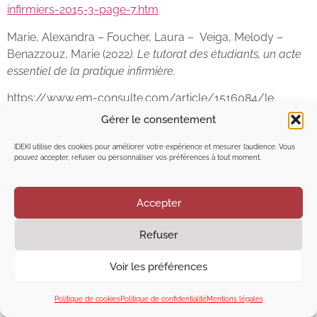
infirmiers-2015-3-page-7.htm
Marie, Alexandra – Foucher, Laura – Veiga, Melody –
Benazzouz, Marie (2022
). Le tutorat des étudiants, un acte
essentiel de la pratique infirmière.
https://www.em-consulte.com/article/1516084/le
tutorat- des- étudiants- un -acte -essentiel -de- la-
Gérer le consentement
pratique –infirmière
IDEKI utilise des cookies pour améliorer votre expérience et mesurer l’audience. Vous
Morvillers, Jean Manuel. ( 2015).
le care, le caring, le cure et
pouvez accepter, refuser ou personnaliser vos préférences à tout moment.
le soignant.
https://www.cairn.info/revue-recherche-en-
soins-infirmiers-2015-3-page-77.htm
Accepter
Paragot, J-M. (2016). Les « occasions d’apprendre » un
Refuser
geste professionnel d’aujourd’hui. Dans M. Frisch (Dir.),
Emergences en didactiques pour les métiers de l’humain
Voir les préférences
(pp. 97-112). Paris : L’Harmattan.
Rudis, Christopher(2023) (Skhole d’Art (Toulouse) et ETPA
Politique de cookies
Politique de confidentialité
Mentions légales
(Auzeville-Tolosane), Haute-Garonne) /La théorie de la