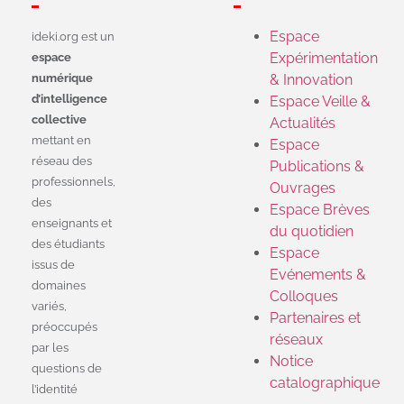
Espace
ideki.org est un
Expérimentation
espace
numérique
& Innovation
d’intelligence
Espace Veille &
collective
Actualités
mettant en
Espace
réseau des
Publications &
professionnels,
Ouvrages
des
Espace Brèves
enseignants et
du quotidien
des étudiants
Espace
issus de
Evénements &
domaines
Colloques
variés,
Partenaires et
préoccupés
réseaux
par les
Notice
questions de
catalographique
l’identité