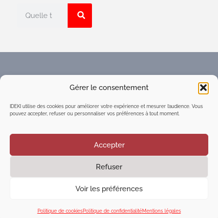
Faites connaître l'Espace
Gérer le consentement
numérique d'intelligence
collective du réseau IDEKI
IDEKI utilise des cookies pour améliorer votre expérience et mesurer l’audience. Vous
pouvez accepter, refuser ou personnaliser vos préférences à tout moment.
Accepter
Refuser
©2021
Executive Marketing & Communication
| Tous
droits réservés
Voir les préférences
Mentions légales
|
Politique de confidentialité
|
Cookies
Politique de cookies
Politique de confidentialité
Mentions légales