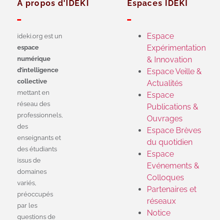
A propos d'IDEKI
Espaces IDEKI
Espace
ideki.org est un
Expérimentation
espace
numérique
& Innovation
d’intelligence
Espace Veille &
collective
Actualités
mettant en
Espace
réseau des
Publications &
professionnels,
Ouvrages
des
Espace Brèves
enseignants et
du quotidien
des étudiants
Espace
issus de
Evénements &
domaines
Colloques
variés,
Partenaires et
préoccupés
réseaux
par les
Notice
questions de