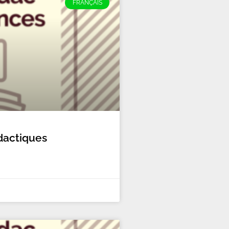
FRANÇAIS
idactiques