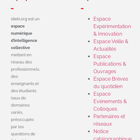
Espace
ideki.org est un
Expérimentation
espace
numérique
& Innovation
d’intelligence
Espace Veille &
collective
Actualités
mettant en
Espace
réseau des
Publications &
professionnels,
Ouvrages
des
Espace Brèves
enseignants et
du quotidien
des étudiants
Espace
issus de
Evénements &
domaines
Colloques
variés,
Partenaires et
préoccupés
réseaux
par les
Notice
questions de
catalographique