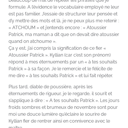
beaucoup de mal de répéter les phrases que je
formule. A l’évidence le vocabulaire employé ne leur
est pas familier. J’essaie de structurer leur pensée et
d’y mettre des mots et là, je ne peux plus me retenir :
« ATCHOUM » et j’entends encore : « Atoussier
Patrick, ma maman a dit que on devait dire atoussier
quand on atchoume ».
Ça y est, j’ai compris la signification de ce fier «
Atoussier Patrick ». Kyllian (car c’est son prénom)
répond à mes éternuements par un « à tes souhaits
Patrick » à sa façon. Je le remercie et le félicite de
me dire « à tes souhaits Patrick » et lui fait répéter.
Plus tard, diable de poussière, après les
éternuements de rigueur, je le regarde, il sourit et
s’applique à dire : « A tes souhaits Patrick ». Les jours
froids sombres et brumeux de novembre sont pour
moi une douce lumière qu’éclaire le sourire de
Kyllian fier de rentrer ainsi en connivence avec le
maître.