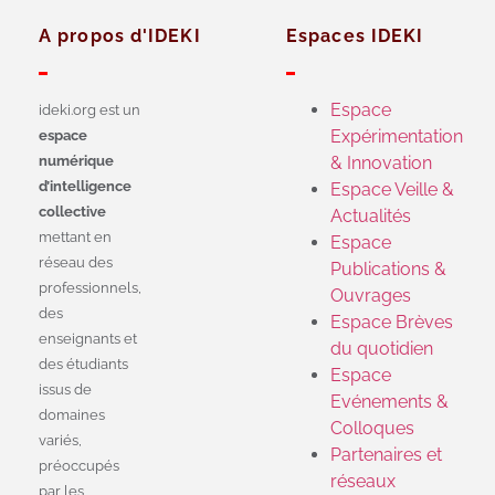
A propos d'IDEKI
Espaces IDEKI
Espace
ideki.org est un
Expérimentation
espace
numérique
& Innovation
d’intelligence
Espace Veille &
collective
Actualités
mettant en
Espace
réseau des
Publications &
professionnels,
Ouvrages
des
Espace Brèves
enseignants et
du quotidien
des étudiants
Espace
issus de
Evénements &
domaines
Colloques
variés,
Partenaires et
préoccupés
réseaux
par les