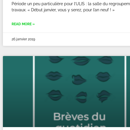
Période un peu particulière pour l’ULIS : la salle du regroupe
travaux. « Début janvier, vous y serez, pour l’an neuf ! »
READ MORE »
26 janvier 2019