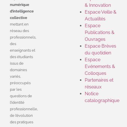
numérique
& Innovation
d’intelligence
Espace Veille &
collective
Actualités
mettant en
Espace
réseau des
Publications &
professionnels,
Ouvrages
des
Espace Brèves
enseignants et
du quotidien
des étudiants
Espace
issus de
Evénements &
domaines
Colloques
variés,
Partenaires et
préoccupés
réseaux
par les
Notice
questions de
catalographique
l’identité
professionnelle,
de l’évolution
des pratiques