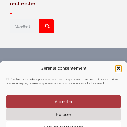
recherche
Faites connaître l'Espace
Gérer le consentement
numérique d'intelligence
collective du réseau IDEKI
IDEKI utilise des cookies pour améliorer votre expérience et mesurer l’audience. Vous
pouvez accepter, refuser ou personnaliser vos préférences à tout moment.
Accepter
Refuser
©2021
Executive Marketing & Communication
| Tous
droits réservés