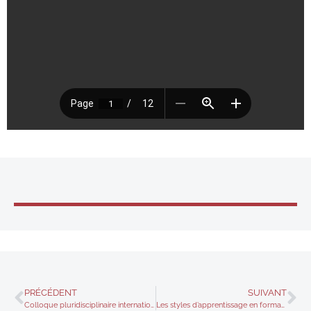
PRÉCÉDENT
SUIVANT
Colloque pluridisciplinaire international sur la restitution des savoirs
Les styles d’apprentissage en formation