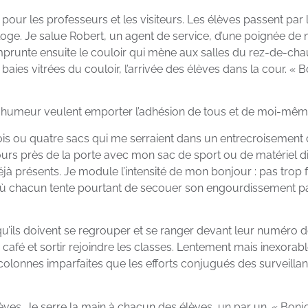
 pour les professeurs et les visiteurs. Les élèves passent par l
 loge. Je salue Robert, un agent de service, d’une poignée de m
prunte ensuite le couloir qui mène aux salles du rez-de-chau
les baies vitrées du couloir, l’arrivée des élèves dans la cou
humeur veulent emporter l’adhésion de tous et de moi-même 
rois ou quatre sacs qui me serraient dans un entrecroisement 
s près de la porte avec mon sac de sport ou de matériel div
éjà présents. Je module l’intensité de mon bonjour : pas trop
ù chacun tente pourtant de secouer son engourdissement p
qu’ils doivent se regrouper et se ranger devant leur numéro de
 café et sortir rejoindre les classes. Lentement mais inexora
colonnes imparfaites que les efforts conjugués des surveillan
èves. Je serre la main à chacun des élèves, un par un. « Bon