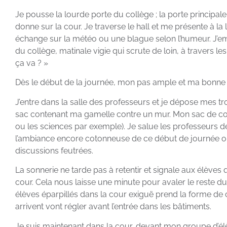
Je pousse la lourde porte du collège ; la porte principale
donne sur la cour. Je traverse le hall et me présente à la
échange sur la météo ou une blague selon l’humeur. J’em
du collège, matinale vigie qui scrute de loin, à travers 
ça va ? »
Dès le début de la journée, mon pas ample et ma bonne 
J’entre dans la salle des professeurs et je dépose mes t
sac contenant ma gamelle contre un mur. Mon sac de cour
ou les sciences par exemple). Je salue les professeurs d
l’ambiance encore cotonneuse de ce début de journée o
discussions feutrées.
La sonnerie ne tarde pas à retentir et signale aux élèves 
cour. Cela nous laisse une minute pour avaler le reste du
élèves éparpillés dans la cour exiguë prend la forme de 
arrivent vont régler avant l’entrée dans les bâtiments.
Je suis maintenant dans la cour, devant mon groupe d’él