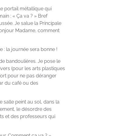
e portail métallique qui
ain : « Ça va ? » Bref
ssée. Je salue la Principale
r. « Bonjour Madame, comment
: la journée sera bonne !
de bandoulières. Je pose le
ers (pour les arts plastiques
 fort pour ne pas déranger
ar du café ou des
 salle peint au sol, dans la
blement, le désordre des
ts et des professeurs qui
jour, Comment ça va ? ».