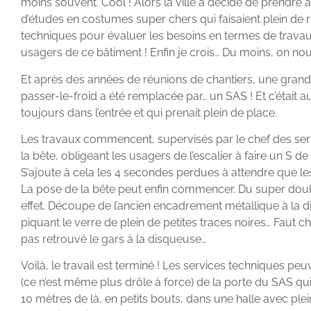
moins souvent. Cool ! Alors la ville a décidé de prendre à
d’études en costumes super chers qui faisaient plein de r
techniques pour évaluer les besoins en termes de travau
usagers de ce bâtiment ! Enfin je crois… Du moins, on nous 
Et après des années de réunions de chantiers, une grande d
passer-le-froid a été remplacée par… un SAS ! Et c’était 
toujours dans l’entrée et qui prenait plein de place.
Les travaux commencent, supervisés par le chef des servi
la bête, obligeant les usagers de l’escalier à faire un S 
S’ajoute à cela les 4 secondes perdues à attendre que l
La pose de la bête peut enfin commencer. Du super double
effet. Découpe de l’ancien encadrement métallique à la dis
piquant le verre de plein de petites traces noires… Faut cha
pas retrouvé le gars à la disqueuse…
Voilà, le travail est terminé ! Les services techniques pe
(ce n’est même plus drôle à force) de la porte du SAS qui 
10 mètres de là, en petits bouts, dans une halle avec plei