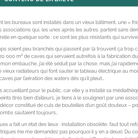
t les bureaux sont installés dans un vieux bâtiment, une « fric
associations qui, les unes après les autres, partent sans dem
urelle en quelque sorte : ce sont les plus résistants qui survive
s soient peu branchés qui passent par là trouvent ça trop co
de 20 000 m² de caves qui servaient autrefois à la fabrication 
de mon embauche, j’ai été séduit par la chose, mais j’ai rapid
e vieux radiateurs qui font sauter le tableau électrique au mo
caves par l’aération des waters dès qu’il pleut…
us accueillant pour le public, car elle y a installé sa médiath
nts (très bien d’ailleurs, je tiens à le souligner) par une assoc
 un décor constitué de culs de bouteilles d’un goût douteux –
plombs sautaient toujours…
es a fait un état des lieux : installation obsolète, faut tout r
iques (ne me demandez pas pourquoi il y en a deux). Du cou