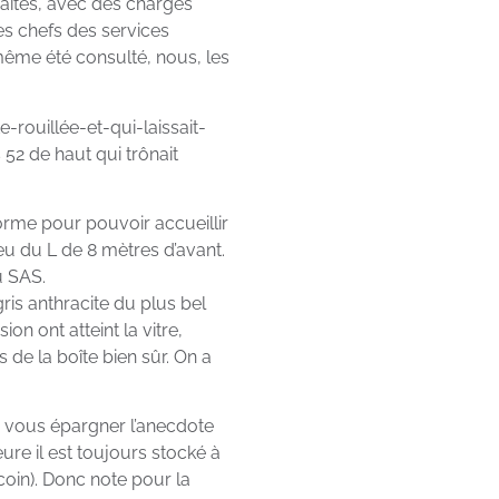
 faites, avec des chargés
es chefs des services
même été consulté, nous, les
e-rouillée-et-qui-laissait-
52 de haut qui trônait
orme pour pouvoir accueillir
ieu du L de 8 mètres d’avant.
u SAS.
is anthracite du plus bel
n ont atteint la vitre,
s de la boîte bien sûr. On a
is vous épargner l’anecdote
ure il est toujours stocké à
 coin). Donc note pour la