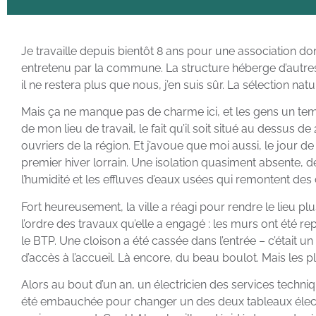
Je travaille depuis bientôt 8 ans pour une association don
entretenu par la commune. La structure héberge d’autres 
il ne restera plus que nous, j’en suis sûr. La sélection nat
Mais ça ne manque pas de charme ici, et les gens un temp
de mon lieu de travail, le fait qu’il soit situé au dessus 
ouvriers de la région. Et j’avoue que moi aussi, le jour 
premier hiver lorrain. Une isolation quasiment absente, d
l’humidité et les effluves d’eaux usées qui remontent des 
Fort heureusement, la ville a réagi pour rendre le lieu pl
l’ordre des travaux qu’elle a engagé : les murs ont été repei
le BTP. Une cloison a été cassée dans l’entrée – c’était
d’accès à l’accueil. Là encore, du beau boulot. Mais les 
Alors au bout d’un an, un électricien des services techniqu
été embauchée pour changer un des deux tableaux électr