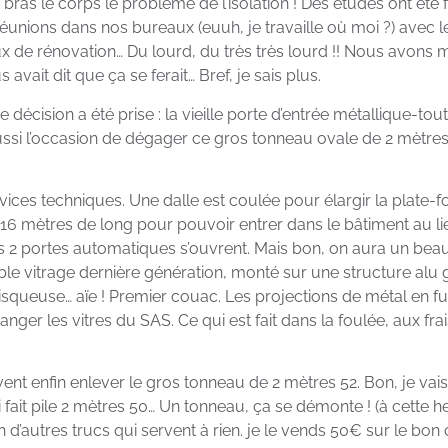
 bras le corps le problème de l’isolation ! Des études ont été
éunions dans nos bureaux (euuh, je travaille où moi ?) avec l
x de rénovation… Du lourd, du très très lourd !! Nous avons 
avait dit que ça se ferait… Bref, je sais plus.
écision a été prise : la vieille porte d’entrée métallique-tout
aussi l’occasion de dégager ce gros tonneau ovale de 2 mètres 
ces techniques. Une dalle est coulée pour élargir la plate-f
de 16 mètres de long pour pouvoir entrer dans le bâtiment au l
es 2 portes automatiques s’ouvrent. Mais bon, on aura un bea
 vitrage dernière génération, monté sur une structure alu gr
queuse… aïe ! Premier couac. Les projections de métal en fusio
nger les vitres du SAS. Ce qui est fait dans la foulée, aux frai
uvent enfin enlever le gros tonneau de 2 mètres 52. Bon, je va
fait pile 2 mètres 50… Un tonneau, ça se démonte ! (à cette he
n d’autres trucs qui servent à rien. je le vends 50€ sur le bon