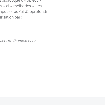
didactique d’« objectif-
ts » et « méthodes ». Les
impulser ou/et d’approfondir
risation par :
iers de l’humain et en