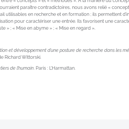
ntre « concepts » et « méthodes ». A la manière du concept 
pourraient paraître contradictoires, nous avons relié « concep
 utilisables en recherche et en formation ; ils permettent d’
ation pour caractériser une entrée. Ils favorisent une caracté
ste » ; « Mise en abyme » ; « Mise en regard ».
ion et développement d’une posture de recherche dans les mét
de Richard Wittorski.
iers de l’humain
. Paris : L’Harmattan.