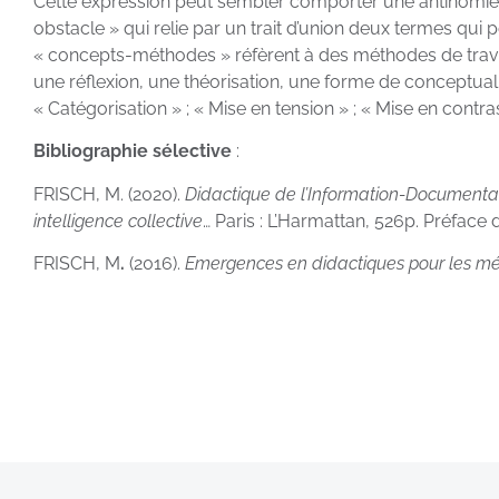
Cette expression peut sembler comporter une antinomie e
obstacle » qui relie par un trait d’union deux termes qui 
« concepts-méthodes » réfèrent à des méthodes de travail
une réflexion, une théorisation, une forme de conceptualis
« Catégorisation » ; « Mise en tension » ; « Mise en contra
Bibliographie sélective
:
FRISCH, M. (2020).
Didactique de l’Information-Documentat
intelligence collective
… Paris : L’Harmattan, 526p. Préface 
FRISCH, M
.
(2016).
Emergences en didactiques pour les mét