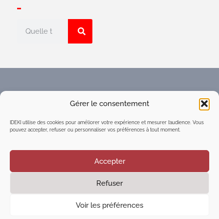
Faites connaître l'Espace
Gérer le consentement
numérique d'intelligence
collective du réseau IDEKI
IDEKI utilise des cookies pour améliorer votre expérience et mesurer l’audience. Vous
pouvez accepter, refuser ou personnaliser vos préférences à tout moment.
Accepter
Refuser
©2021
Executive Marketing & Communication
| Tous
droits réservés
Voir les préférences