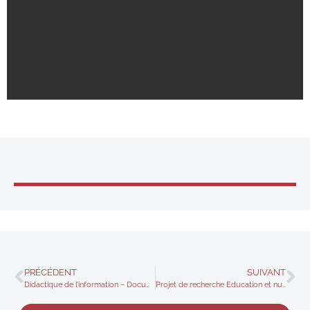
PRÉCÉDENT
SUIVANT
Didactique de l’information – Documentation : Colloque FABDEN 2015
Projet de recherche Education et numérique, innovations pédagogiques et didactiques, le cas de la classe inversée