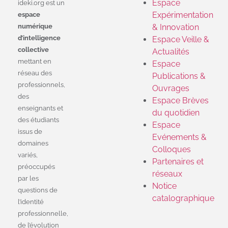
Espace
ideki.org est un
Expérimentation
espace
numérique
& Innovation
d’intelligence
Espace Veille &
collective
Actualités
mettant en
Espace
réseau des
Publications &
professionnels,
Ouvrages
des
Espace Brèves
enseignants et
du quotidien
des étudiants
Espace
issus de
Evénements &
domaines
Colloques
variés,
Partenaires et
préoccupés
réseaux
par les
Notice
questions de
catalographique
l’identité
professionnelle,
de l’évolution