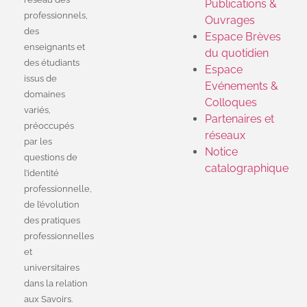
Publications &
professionnels,
Ouvrages
des
Espace Brèves
enseignants et
du quotidien
des étudiants
Espace
issus de
Evénements &
domaines
Colloques
variés,
Partenaires et
préoccupés
réseaux
par les
Notice
questions de
catalographique
l’identité
professionnelle,
de l’évolution
des pratiques
professionnelles
et
universitaires
dans la relation
aux Savoirs.