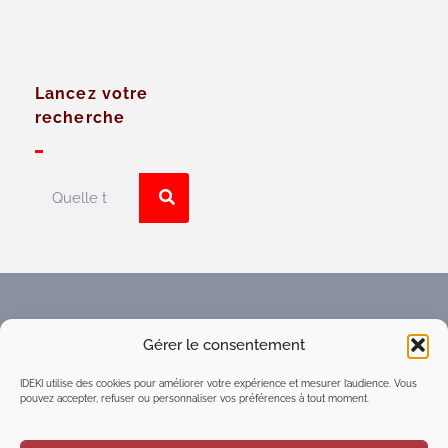
Lancez votre
recherche
Faites connaître l'Espace
Gérer le consentement
numérique d'intelligence
collective du réseau IDEKI
IDEKI utilise des cookies pour améliorer votre expérience et mesurer l’audience. Vous
pouvez accepter, refuser ou personnaliser vos préférences à tout moment.