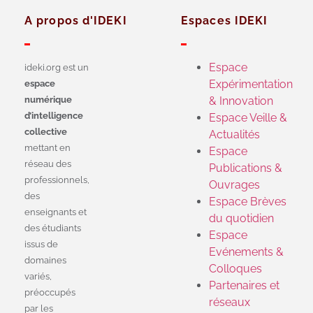
A propos d'IDEKI
Espaces IDEKI
Espace
ideki.org est un
Expérimentation
espace
numérique
& Innovation
d’intelligence
Espace Veille &
collective
Actualités
mettant en
Espace
réseau des
Publications &
professionnels,
Ouvrages
des
Espace Brèves
enseignants et
du quotidien
des étudiants
Espace
issus de
Evénements &
domaines
Colloques
variés,
Partenaires et
préoccupés
réseaux
par les