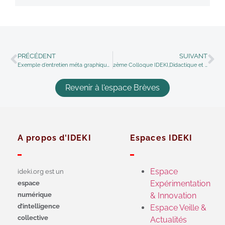
PRÉCÉDENT
SUIVANT
Exemple d’entretien méta graphiques
2ème Colloque IDEKI,Didactique et Métiers de l’humain
Revenir à l'espace Brèves
A propos d'IDEKI
Espaces IDEKI
Espace
ideki.org est un
Expérimentation
espace
numérique
& Innovation
d’intelligence
Espace Veille &
collective
Actualités