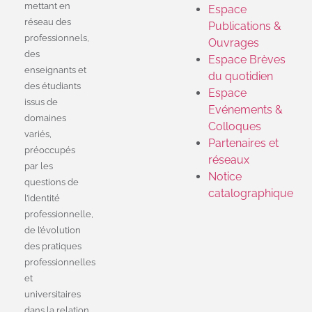
mettant en
Espace
réseau des
Publications &
professionnels,
Ouvrages
des
Espace Brèves
enseignants et
du quotidien
des étudiants
Espace
issus de
Evénements &
domaines
Colloques
variés,
Partenaires et
préoccupés
réseaux
par les
Notice
questions de
catalographique
l’identité
professionnelle,
de l’évolution
des pratiques
professionnelles
et
universitaires
dans la relation