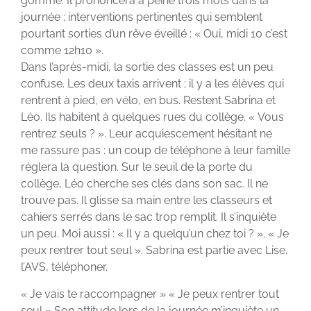
gomme. Il prononcera à peine trois mots dans la
journée ; interventions pertinentes qui semblent
pourtant sorties d’un rêve éveillé : « Oui, midi 10 c’est
comme 12h10 ».
Dans l’après-midi, la sortie des classes est un peu
confuse. Les deux taxis arrivent ; il y a les élèves qui
rentrent à pied, en vélo, en bus. Restent Sabrina et
Léo. Ils habitent à quelques rues du collège. « Vous
rentrez seuls ? ». Leur acquiescement hésitant ne
me rassure pas : un coup de téléphone à leur famille
réglera la question. Sur le seuil de la porte du
collège, Léo cherche ses clés dans son sac. Il ne
trouve pas. Il glisse sa main entre les classeurs et
cahiers serrés dans le sac trop remplit. Il s’inquiète
un peu. Moi aussi : « Il y a quelqu’un chez toi ? ». « Je
peux rentrer tout seul ». Sabrina est partie avec Lise,
l’AVS, téléphoner.
« Je vais te raccompagner » « Je peux rentrer tout
seul » Son attitude lors de la journée m’inquiète un