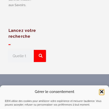
aux Savoirs.
Lancez votre
recherche
Faites connaître l'Espace
Gérer le consentement
numérique d'intelligence
collective du réseau IDEKI
IDEKI utilise des cookies pour améliorer votre expérience et mesurer l’audience. Vous
pouvez accepter, refuser ou personnaliser vos préférences à tout moment.