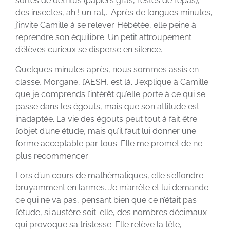
sortes de détritus (papiers gras, restes de repas),
des insectes, ah ! un rat,.. Après de longues minutes,
j’invite Camille à se relever. Hébétée, elle peine à
reprendre son équilibre. Un petit attroupement
d’élèves curieux se disperse en silence.
Quelques minutes après, nous sommes assis en
classe, Morgane, l’AESH, est là. J’explique à Camille
que je comprends l’intérêt qu’elle porte à ce qui se
passe dans les égouts, mais que son attitude est
inadaptée. La vie des égouts peut tout à fait être
l’objet d’une étude, mais qu’il faut lui donner une
forme acceptable par tous. Elle me promet de ne
plus recommencer.
Lors d’un cours de mathématiques, elle s’effondre
bruyamment en larmes. Je m’arrête et lui demande
ce qui ne va pas, pensant bien que ce n’était pas
l’étude, si austère soit-elle, des nombres décimaux
qui provoque sa tristesse. Elle relève la tête,