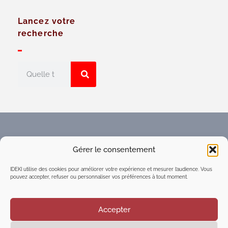
Lancez votre
recherche
Faites connaître l'Espace
Gérer le consentement
numérique d'intelligence
collective du réseau IDEKI
IDEKI utilise des cookies pour améliorer votre expérience et mesurer l’audience. Vous
pouvez accepter, refuser ou personnaliser vos préférences à tout moment.
Accepter