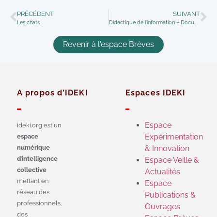
PRÉCÉDENT
SUIVANT
Les chats
Didactique de l’information – Documentation : Colloque FABDEN 2015
Revenir à l'espace Brèves
A propos d'IDEKI
Espaces IDEKI
Espace
ideki.org est un
Expérimentation
espace
numérique
& Innovation
d’intelligence
Espace Veille &
collective
Actualités
mettant en
Espace
réseau des
Publications &
professionnels,
Ouvrages
des