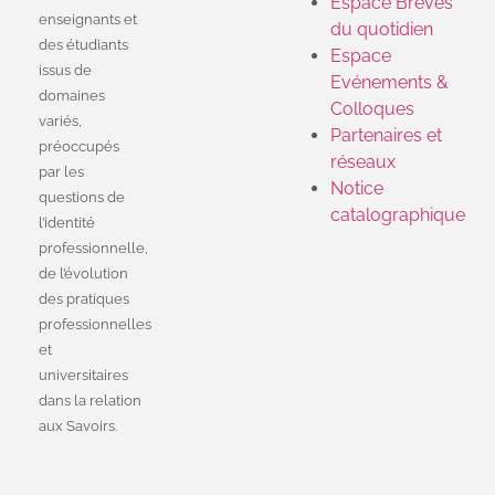
Espace Brèves
enseignants et
du quotidien
des étudiants
Espace
issus de
Evénements &
domaines
Colloques
variés,
Partenaires et
préoccupés
réseaux
par les
Notice
questions de
catalographique
l’identité
professionnelle,
de l’évolution
des pratiques
professionnelles
et
universitaires
dans la relation
aux Savoirs.