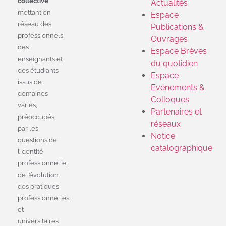
collective
Actualités
mettant en
Espace
réseau des
Publications &
professionnels,
Ouvrages
des
Espace Brèves
enseignants et
du quotidien
des étudiants
Espace
issus de
Evénements &
domaines
Colloques
variés,
Partenaires et
préoccupés
réseaux
par les
Notice
questions de
catalographique
l’identité
professionnelle,
de l’évolution
des pratiques
professionnelles
et
universitaires