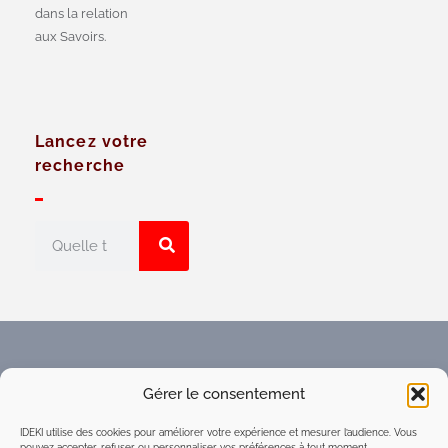
dans la relation
aux Savoirs.
Lancez votre
recherche
Faites connaître l'Espace
Gérer le consentement
numérique d'intelligence
collective du réseau IDEKI
IDEKI utilise des cookies pour améliorer votre expérience et mesurer l’audience. Vous
pouvez accepter, refuser ou personnaliser vos préférences à tout moment.