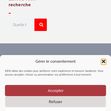
recherche
Faites connaître l'Espace
Gérer le consentement
numérique d'intelligence
collective du réseau IDEKI
IDEKI utilise des cookies pour améliorer votre expérience et mesurer l’audience. Vous
pouvez accepter, refuser ou personnaliser vos préférences à tout moment.
Accepter
Refuser
©2021
Executive Marketing & Communication
| Tous