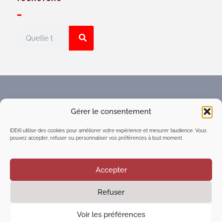
Faites connaître l'Espace
Gérer le consentement
numérique d'intelligence
collective du réseau IDEKI
IDEKI utilise des cookies pour améliorer votre expérience et mesurer l’audience. Vous
pouvez accepter, refuser ou personnaliser vos préférences à tout moment.
Accepter
Refuser
©2021
Executive Marketing & Communication
| Tous
droits réservés
Voir les préférences