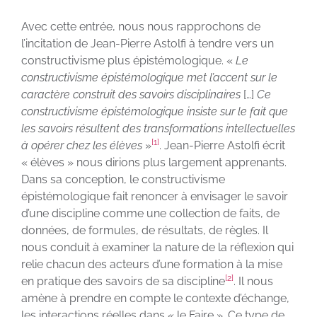
Avec cette entrée, nous nous rapprochons de
l’incitation de Jean-Pierre Astolfi à tendre vers un
constructivisme plus épistémologique. «
Le
constructivisme épistémologique met l’accent sur le
caractère construit des savoirs disciplinaires
[…]
Ce
constructivisme épistémologique insiste sur le fait que
les savoirs résultent des transformations intellectuelles
[1]
à opérer chez les élèves
»
. Jean-Pierre Astolfi écrit
« élèves » nous dirions plus largement apprenants.
Dans sa conception, le constructivisme
épistémologique fait renoncer à envisager le savoir
d’une discipline comme une collection de faits, de
données, de formules, de résultats, de règles. Il
nous conduit à examiner la nature de la réflexion qui
relie chacun des acteurs d’une formation à la mise
[2]
en pratique des savoirs de sa discipline
. Il nous
amène à prendre en compte le contexte d’échange,
les interactions réelles dans « le Faire ». Ce type de