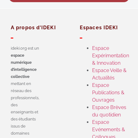
A propos d'IDEKI
Espaces IDEKI
Espace
ideki.org est un
Expérimentation
espace
numérique
& Innovation
d’intelligence
Espace Veille &
collective
Actualités
mettant en
Espace
réseau des
Publications &
professionnels,
Ouvrages
des
Espace Brèves
enseignants et
du quotidien
des étudiants
Espace
issus de
Evénements &
domaines
Colloques