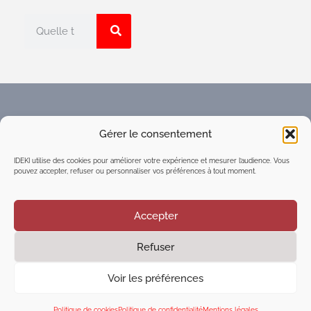
Faites connaître l'Espace
Gérer le consentement
numérique d'intelligence
collective du réseau IDEKI
IDEKI utilise des cookies pour améliorer votre expérience et mesurer l’audience. Vous
pouvez accepter, refuser ou personnaliser vos préférences à tout moment.
Accepter
Refuser
©2021
Executive Marketing & Communication
| Tous
droits réservés
Voir les préférences
Mentions légales
|
Politique de confidentialité
|
Cookies
Politique de cookies
Politique de confidentialité
Mentions légales