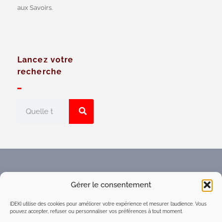
aux Savoirs.
Lancez votre
recherche
Faites connaître l'Espace
Gérer le consentement
numérique d'intelligence
collective du réseau IDEKI
IDEKI utilise des cookies pour améliorer votre expérience et mesurer l’audience. Vous
pouvez accepter, refuser ou personnaliser vos préférences à tout moment.