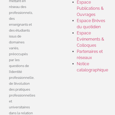
mettant en
Espace
réseau des
Publications &
professionnels,
Ouvrages
des
Espace Brèves
enseignants et
du quotidien
des étudiants
Espace
issus de
Evénements &
domaines
Colloques
variés,
Partenaires et
préoccupés
réseaux
par les
Notice
questions de
catalographique
l’identité
professionnelle,
de l’évolution
des pratiques
professionnelles
et
universitaires
dans la relation