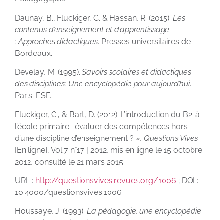
Daunay, B., Fluckiger, C. & Hassan, R. (2015).
Les
contenus d’enseignement et d’apprentissage
:
Approches didactiques
. Presses universitaires de
Bordeaux.
Develay, M. (1995).
Savoirs scolaires et didactiques
des disciplines: Une encyclopédie pour
aujourd’hui
.
Paris: ESF.
Fluckiger, C., & Bart, D. (2012). L’introduction du B2i à
l’école primaire : évaluer des compétences hors
d’une discipline d’enseignement ? »,
Questions Vives
[En ligne], Vol.7 n°17 | 2012, mis en ligne le 15 octobre
2012, consulté le 21 mars 2015
URL :
http://questionsvives.revues.org/1006
; DOI :
10.4000/questionsvives.1006
Houssaye, J. (1993).
La pédagogie, une encyclopédie