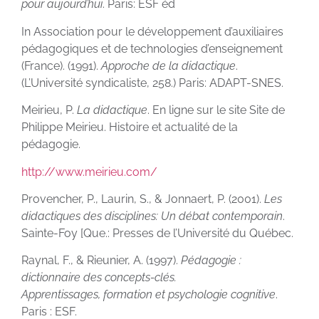
pour aujourd’hui
. Paris: ESF éd
In Association pour le développement d’auxiliaires
pédagogiques et de technologies d’enseignement
(France). (1991).
Approche de la didactique
.
(L’Université syndicaliste, 258.) Paris: ADAPT-SNES.
Meirieu, P.
La didactique
. En ligne sur le site Site de
Philippe Meirieu. Histoire et actualité de la
pédagogie.
http://www.meirieu.com/
Provencher, P., Laurin, S., & Jonnaert, P. (2001).
Les
didactiques des disciplines: Un débat
contemporain
.
Sainte-Foy [Que.: Presses de l’Université du Québec.
Raynal, F., & Rieunier, A. (1997).
Pédagogie :
dictionnaire des concepts-clés.
Apprentissages,
formation et psychologie cognitive
.
Paris : ESF.