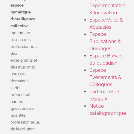
Expérimentation
espace
numérique
& Innovation
d’intelligence
Espace Veille &
collective
Actualités
mettant en
Espace
réseau des
Publications &
professionnels,
Ouvrages
des
Espace Brèves
enseignants et
du quotidien
des étudiants
Espace
issus de
Evénements &
domaines
Colloques
variés,
Partenaires et
préoccupés
réseaux
par les
Notice
questions de
catalographique
l’identité
professionnelle,
de l’évolution