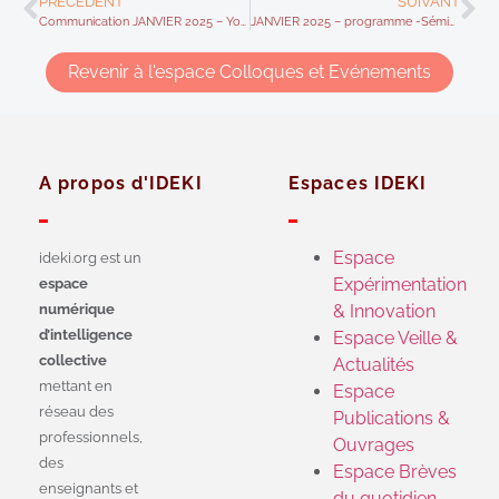
PRÉCÉDENT
SUIVANT
Communication JANVIER 2025 – Yolande Maury – Séminaire 1 pluri catégoriel du réseau IDEKI « Didactiques, Métiers de l’Humain et Intelligence collective »
JANVIER 2025 – programme -Séminaire pluri catégoriel du réseau IDEKI « Didactiques, Métiers de l’Humain et Intelligence collective – Programme
Revenir à l'espace Colloques et Evénements
A propos d'IDEKI
Espaces IDEKI
Espace
ideki.org est un
Expérimentation
espace
numérique
& Innovation
d’intelligence
Espace Veille &
collective
Actualités
mettant en
Espace
réseau des
Publications &
professionnels,
Ouvrages
des
Espace Brèves
enseignants et
du quotidien