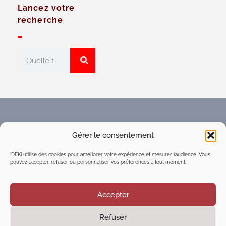
Lancez votre
recherche
Faites connaître l'Espace
Gérer le consentement
numérique d'intelligence
collective du réseau IDEKI
IDEKI utilise des cookies pour améliorer votre expérience et mesurer l’audience. Vous
pouvez accepter, refuser ou personnaliser vos préférences à tout moment.
Accepter
Refuser