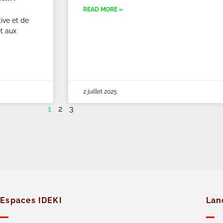
READ MORE »
tive et de
et aux
2 juillet 2025
1
2
3
Espaces IDEKI
Lan