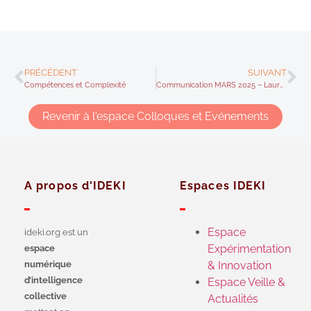
PRÉCÉDENT
SUIVANT
Compétences et Complexité
Communication MARS 2025 – Laura Sara Agrati & Loredana Perla – Séminaire pluri catégoriel du réseau IDEKI « Didactiques, Métiers de l’Humain et Intelligence collective »
Revenir à l'espace Colloques et Evénements
A propos d'IDEKI
Espaces IDEKI
Espace
ideki.org est un
Expérimentation
espace
numérique
& Innovation
d’intelligence
Espace Veille &
collective
Actualités