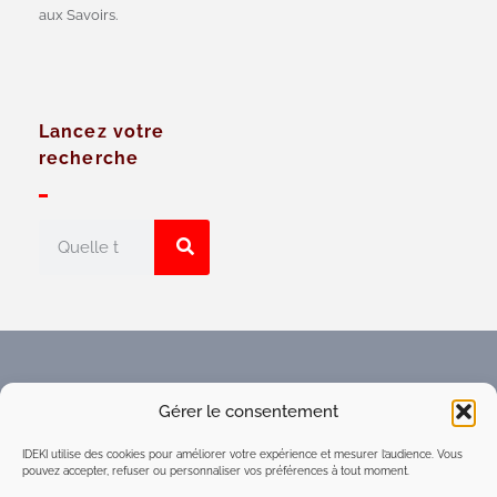
aux Savoirs.
Lancez votre
recherche
Faites connaître l'Espace
Gérer le consentement
numérique d'intelligence
collective du réseau IDEKI
IDEKI utilise des cookies pour améliorer votre expérience et mesurer l’audience. Vous
pouvez accepter, refuser ou personnaliser vos préférences à tout moment.