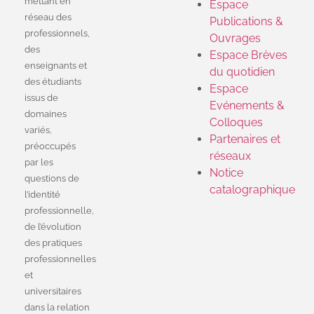
mettant en
Espace
réseau des
Publications &
professionnels,
Ouvrages
des
Espace Brèves
enseignants et
du quotidien
des étudiants
Espace
issus de
Evénements &
domaines
Colloques
variés,
Partenaires et
préoccupés
réseaux
par les
Notice
questions de
catalographique
l’identité
professionnelle,
de l’évolution
des pratiques
professionnelles
et
universitaires
dans la relation