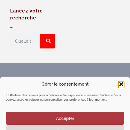
Lancez votre
recherche
Faites connaître l'Espace
Gérer le consentement
numérique d'intelligence
collective du réseau IDEKI
IDEKI utilise des cookies pour améliorer votre expérience et mesurer l’audience. Vous
pouvez accepter, refuser ou personnaliser vos préférences à tout moment.
Accepter