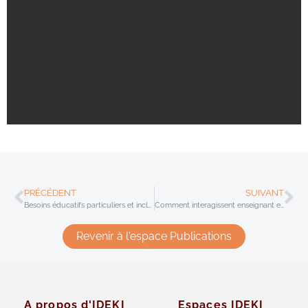
PRÉCÉDENT
SUIVANT
Besoins éducatifs particuliers et inclusion – Intégration vs. inclusion
Comment interagissent enseignant et élèves en classe ?
Revenir à l'espace Publications
A propos d'IDEKI
Espaces IDEKI