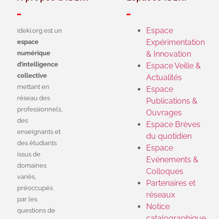
Espace
ideki.org est un
Expérimentation
espace
numérique
& Innovation
d’intelligence
Espace Veille &
collective
Actualités
mettant en
Espace
réseau des
Publications &
professionnels,
Ouvrages
des
Espace Brèves
enseignants et
du quotidien
des étudiants
Espace
issus de
Evénements &
domaines
Colloques
variés,
Partenaires et
préoccupés
réseaux
par les
Notice
questions de
catalographique